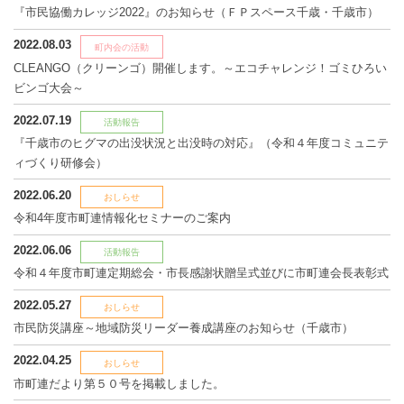
『市民協働カレッジ2022』のお知らせ（ＦＰスペース千歳・千歳市）
2022.08.03
町内会の活動
CLEANGO（クリーンゴ）開催します。～エコチャレンジ！ゴミひろい
ビンゴ大会～
2022.07.19
活動報告
『千歳市のヒグマの出没状況と出没時の対応』（令和４年度コミュニテ
ィづくり研修会）
2022.06.20
おしらせ
令和4年度市町連情報化セミナーのご案内
2022.06.06
活動報告
令和４年度市町連定期総会・市長感謝状贈呈式並びに市町連会長表彰式
2022.05.27
おしらせ
市民防災講座～地域防災リーダー養成講座のお知らせ（千歳市）
2022.04.25
おしらせ
市町連だより第５０号を掲載しました。