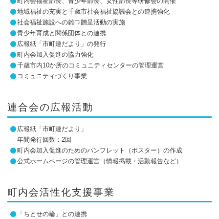
町内会福祉部長、青少年部長、女性部長等研修会の開催
地域福祉の充実と千歳市社会福祉協議会との連携強化
社会福祉施設への雑巾贈呈活動の実施
青少年育成と関係団体との連携
広報紙「市町連だより」の発行
町内会加入促進の協力強化
千歳市内10か所のコミュニティセンターの管理運営
コミュニティづくり事業
連合会の広報活動
広報紙「市町連だより」
年間発行回数：2回
町内会加入促進のためのパンフレット（ポスター）の作成
公式ホームページの管理運営（情報掲載・活動報告など）
町内会活性化支援事業
「ちとせの輪」との連携