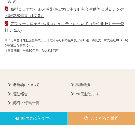
H30.9）
新型コロナウイルス感染症拡大に伴う町内会活動等に係るアンケー
ト調査報告書（R2.8）
アフターコロナの地域コミュニティについて（活性化セミナー資
料：R2.8)
※「町内会活性化支援事業」は千歳市から補助金を受け市町連（委託先：株式会社KITABA）
が実施した事業です。
（事業期間：平成30年度から令和2年度）
連合会について
事業概要
活動報告
市町連だより
資料・様式一覧
町内会に入会する
よくあるご質問