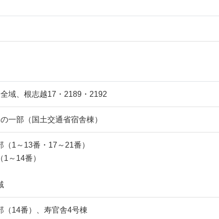
全域、根志越17・2189・2192
番の一部（国土交通省宿舎棟）
（1～13番・17～21番）
1～14番）
域
部（14番）、寿官舎4号棟