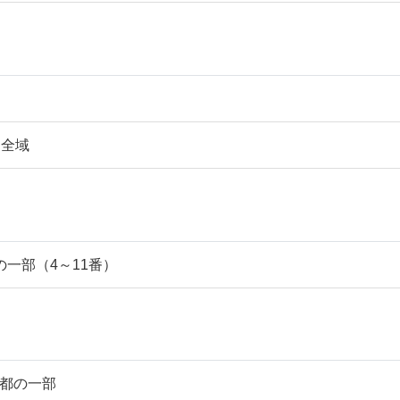
目全域
の一部（4～11番）
都の一部