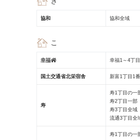
き
協和
協和全域
こ
幸福
幸福1～4丁目
国土交通省北栄宿舎
新富1丁目1
寿1丁目の一部
寿2丁目一部（
寿
寿3丁目全域
流通3丁目全
寿1丁目の一