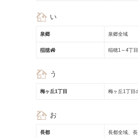
い
泉郷
泉郷全域
稲穂
稲穂1～4丁
う
梅ヶ丘1丁目
梅ヶ丘1丁目
お
長都
長都全域、長