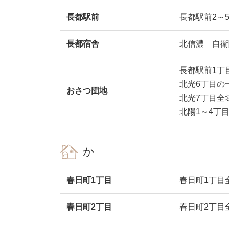
長都駅前
長都駅前2～
長都宿舎
北信濃 自衛
長都駅前1丁
北光6丁目の一
おさつ団地
北光7丁目全
北陽1～4丁
か
春日町1丁目
春日町1丁目
春日町2丁目
春日町2丁目