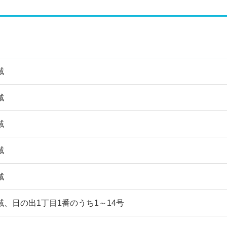
域
域
域
域
域
域、日の出1丁目1番のうち1～14号