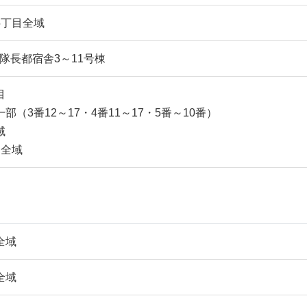
5丁目全域
隊長都宿舎3～11号棟
目
部（3番12～17・4番11～17・5番～10番）
域
目全域
全域
全域