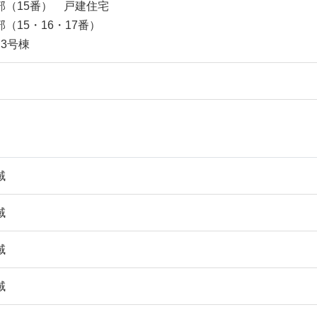
部（15番） 戸建住宅
（15・16・17番）
・3号棟
域
域
域
域