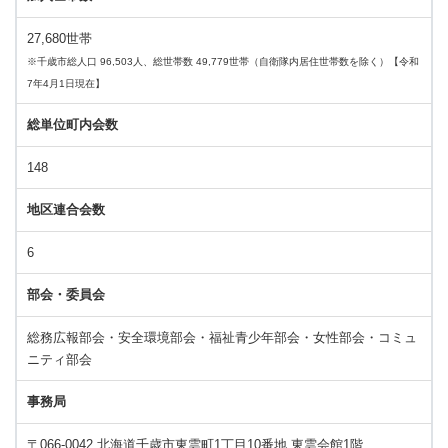
27,680世帯
※千歳市総人口 96,503人、総世帯数 49,779世帯（自衛隊内居住世帯数を除く）【令和
7年4月1日現在】
総単位町内会数
148
地区連合会数
6
部会・委員会
総務広報部会・安全環境部会・福祉青少年部会・女性部会・コミュ
ニティ部会
事務局
〒066-0042 北海道千歳市東雲町1丁目10番地 東雲会館1階