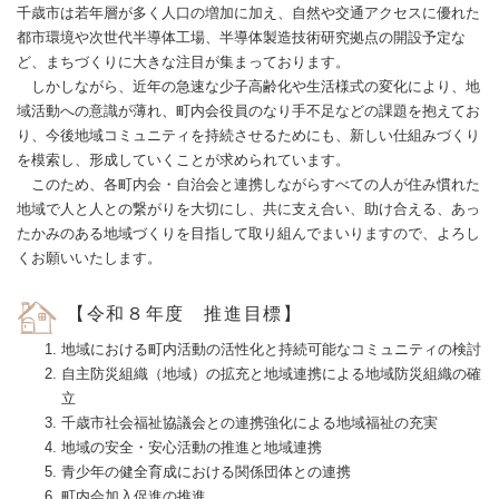
千歳市は若年層が多く人口の増加に加え、自然や交通アクセスに優れた
都市環境や次世代半導体工場、半導体製造技術研究拠点の開設予定な
ど、まちづくりに大きな注目が集まっております。
しかしながら、近年の急速な少子高齢化や生活様式の変化により、地
域活動への意識が薄れ、町内会役員のなり手不足などの課題を抱えてお
り、今後地域コミュニティを持続させるためにも、新しい仕組みづくり
を模索し、形成していくことが求められています。
このため、各町内会・自治会と連携しながらすべての人が住み慣れた
地域で人と人との繋がりを大切にし、共に支え合い、助け合える、あっ
たかみのある地域づくりを目指して取り組んでまいりますので、よろし
くお願いいたします。
【令和８年度 推進目標】
地域における町内活動の活性化と持続可能なコミュニティの検討
自主防災組織（地域）の拡充と地域連携による地域防災組織の確
立
千歳市社会福祉協議会との連携強化による地域福祉の充実
地域の安全・安心活動の推進と地域連携
青少年の健全育成における関係団体との連携
町内会加入促進の推進