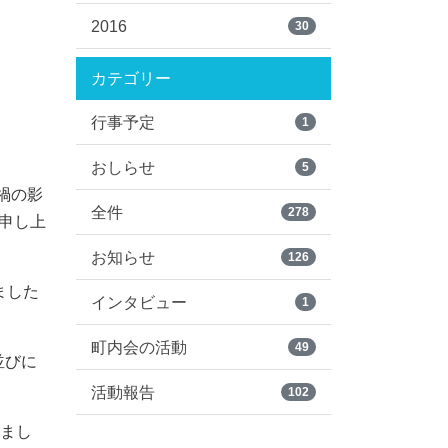
2016
30
カテゴリー
行事予定
1
おしらせ
5
禍の影
全件
278
申し上
お知らせ
126
ました
インタビュー
1
町内会の活動
49
並びに
活動報告
102
れまし