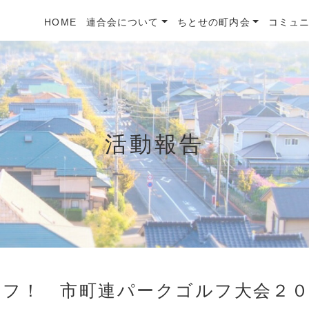
HOME
連合会について
ちとせの町内会
コミュ
活動報告
オフ！ 市町連パークゴルフ大会２