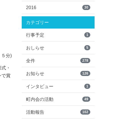
2016
30
カテゴリー
行事予定
1
おしらせ
5
５分)
全件
278
彰式・
お知らせ
126
ンで賞
インタビュー
1
町内会の活動
49
活動報告
102