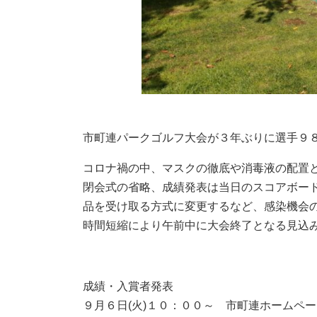
市町連パークゴルフ大会が３年ぶりに選手９８
コロナ禍の中、マスクの徹底や消毒液の配置
閉会式の省略、成績発表は当日のスコアボー
品を受け取る方式に変更するなど、感染機会
時間短縮により午前中に大会終了となる見込
成績・入賞者発表
９月６日(火)１０：００～ 市町連ホームペ