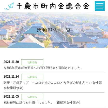
活動報告 一覧
2021.11.30
活動報告
令和3年度市町連要望への回答説明会が開催されました。
2021.11.24
活動報告
講座「元氣アップ ～コロナ禍のココロとカラダの整え方～」(女性部
会秋季研修会)
2021.11.05
活動報告
福祉施設に雑巾をお贈りしました。（市町連女性部会）