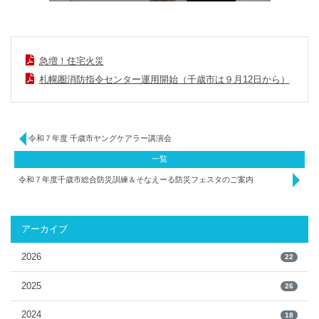
急増！住宅火災
札幌圏消防指令センター運用開始（千歳市は９月12日から）
令和７年度 千歳市ヤングケアラー講演会
一覧
令和７年度千歳市総合防災訓練＆そなえーる防災フェスタのご案内
アーカイブ
2026
22
2025
26
2024
18