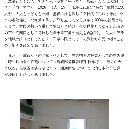
空港とともに人口97,075人（令和７年６月１日現在）までに成長して
きた千歳市ですが、1926年（大正15年）10月22日に当時の千歳村民150
人が、大人も子どもも一緒に無償の汗を流して２日間で完成させた200
ｍの着陸場に「北海第１号」が降り立ってから来年で100年の節目とな
ります。村民の想いを乗せて羽ばたき続け、今や世界とつながる北海道
の空の玄関口として発展した新千歳空港の歴史を再認識し、先人の偉業
を地域の誇りとしてたたえ、千歳市民としてその気持ちを受け継ぐこと
の大切さを改めて感じました。
また、千歳市からのお知らせとして、災害弱者の把握としての災害発
生時の町内会の役割について（総務部危機管理課 日永様）、最近の火
災状況と札幌圏消防指令センター運用開始について（消防本部予防課
安澤様）お話しがありました。